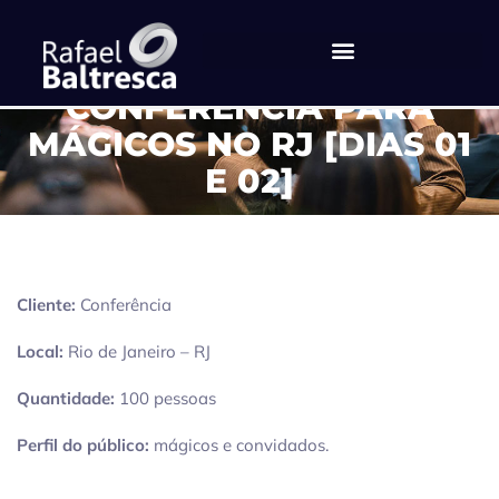
CONFERÊNCIA – RJ –
CONFERÊNCIA PARA
MÁGICOS NO RJ [DIAS 01
E 02]
Cliente:
Conferência
Local:
Rio de Janeiro – RJ
Quantidade:
100 pessoas
Perfil do público:
mágicos e convidados.