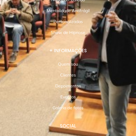
Mentalidade Antifrágil
Personalizadas
Show de Hipnose
+ INFORMAÇÕES
Quem sou
Clientes
Depoimentos
Eventos
Galeria de fotos
SOCIAL