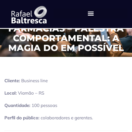
BUSINESS LINE – TCHÊ
FARMÁCIAS – PALESTRA
COMPORTAMENTAL: A
MAGIA DO EM POSSÍVEL
Cliente:
Business line
Local:
Viamão – RS
Quantidade:
100 pessoas
Perfil do público:
colaboradores e gerentes.