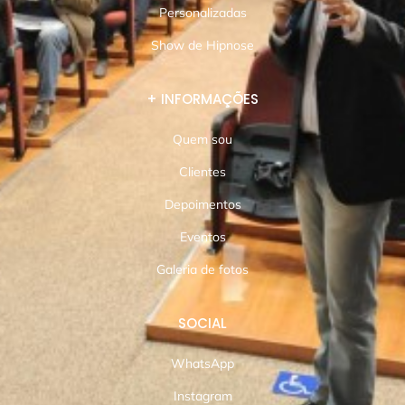
Personalizadas
Show de Hipnose
+ INFORMAÇÕES
Quem sou
Clientes
Depoimentos
Eventos
Galeria de fotos
SOCIAL
WhatsApp
Instagram