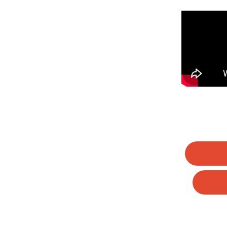
Wha
Li