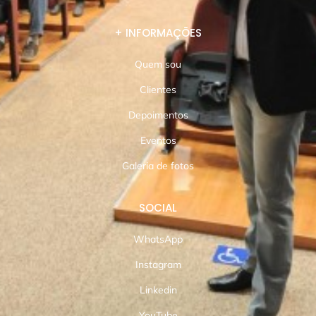
+ INFORMAÇÕES
Quem sou
Clientes
Depoimentos
Eventos
Galeria de fotos
SOCIAL
WhatsApp
Instagram
Linkedin
YouTube