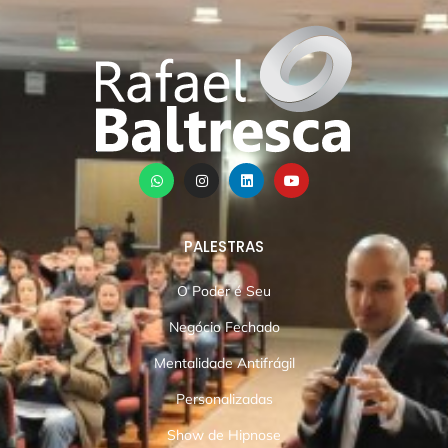
PALESTRAS
O Poder é Seu
Negócio Fechado
Mentalidade Antifrágil
Personalizadas
Show de Hipnose