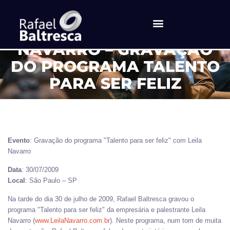
RÁDIO MUNDIAL / LEILA
NAVARRO – GRAVAÇÃO
DO PROGRAMA TALENTO
PARA SER FELIZ
Evento
: Gravação do programa "Talento para ser feliz" com Leila
Navarro
Data
: 30/07/2009
Local
: São Paulo – SP
Na tarde do dia 30 de julho de 2009, Rafael Baltresca gravou o
programa "Talento para ser feliz" da empresária e palestrante Leila
Navarro (
www.LeilaNavarro.com.br
). Neste programa, num tom de muita