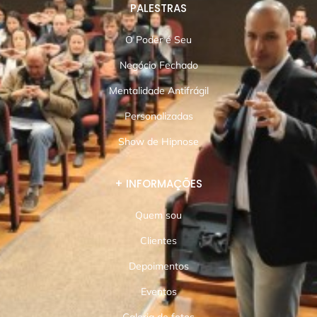
PALESTRAS
O Poder é Seu
Negócio Fechado
Mentalidade Antifrágil
Personalizadas
Show de Hipnose
+ INFORMAÇÕES
Quem sou
Clientes
Depoimentos
Eventos