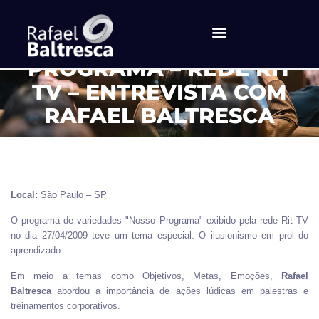
PROGRAMA NOSSO
PROGRAMA – REDE RIT
TV – ENTREVISTA COM
RAFAEL BALTRESCA
Local:
São Paulo – SP
O programa de variedades "Nosso Programa" exibido pela rede Rit TV
no dia 27/04/2009 teve um tema especial: O ilusionismo em prol do
aprendizado.
Em meio a temas como Objetivos, Metas, Emoções,
Rafael
Baltresca
abordou a importância de ações lúdicas em palestras e
treinamentos corporativos.