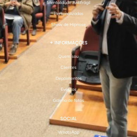
Mentalidade Antifrágil
Personalizadas
Show de Hipnose
+ INFORMAÇÕES
Quem sou
Clientes
Depoimentos
Eventos
Galeria de fotos
SOCIAL
WhatsApp