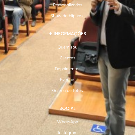
Personalizadas
Show de Hipnose
+ INFORMAÇÕES
Quem sou
Clientes
Depoimentos
Eventos
Galeria de fotos
SOCIAL
WhatsApp
Instagram